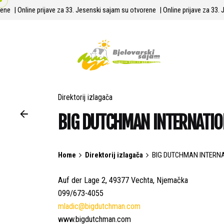
Skip
orene
| Online prijave za 33. Jesenski sajam su otvorene
| Online prijave za 3
to
content
Direktorij izlagača
BIG DUTCHMAN INTERNATI
Home
Direktorij izlagača
BIG DUTCHMAN INTERN
Auf der Lage 2, 49377 Vechta, Njemačka
099/673-4055
mladic@bigdutchman.com
www.bigdutchman.com