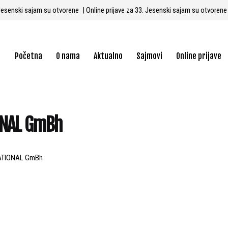
3. Jesenski sajam su otvorene
| Online prijave za 33. Jesenski sajam su otvoren
Početna
O nama
Aktualno
Sajmovi
Online prijave
ONAL GmBh
ATIONAL GmBh