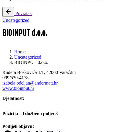
Povratak
Uncategorized
BIOINPUT d.o.o.
Home
Uncategorized
BIOINPUT d.o.o.
Ruđera Boškovića 1/1, 42000 Varaždin
099/530-4178
izabela.odeljan@andermatt.hr
www.bioinput.hr
Djelatnost:
–
Pozicija – Izložbeno polje:
8
Podijeli objavu!