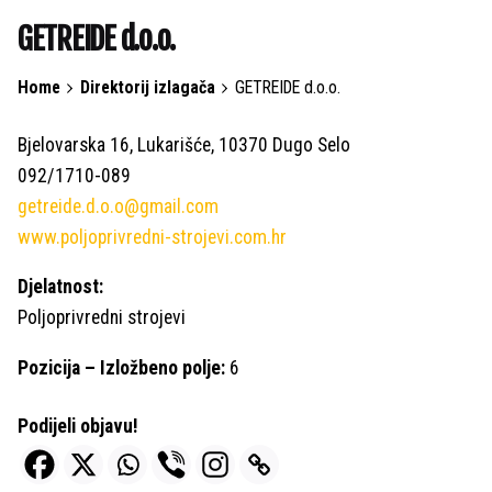
GETREIDE d.o.o.
Home
Direktorij izlagača
GETREIDE d.o.o.
Bjelovarska 16, Lukarišće, 10370 Dugo Selo
092/1710-089
getreide.d.o.o@gmail.com
www.poljoprivredni-strojevi.com.hr
Djelatnost:
Poljoprivredni strojevi
Pozicija – Izložbeno polje:
6
Podijeli objavu!