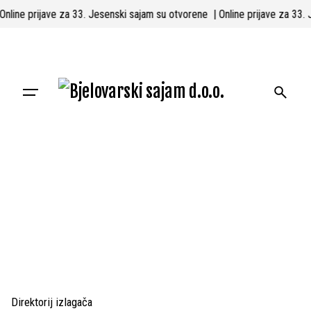
Skip
 Online prijave za 33. Jesenski sajam su otvorene
| Online prijave za 33
to
content
Direktorij izlagača