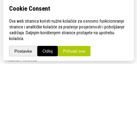
KONTAKT
Adresa:
Gudovac 1D, 43000 Bjelovar
Email:
bj-sajam@bj-sajam.hr
Telefon:
+385 43 238 840
ONLINE PRIJAVE
33. Jesenski međunarodni bjelovarski sajam (11.-13.9.2026.)
PRATITE NAS!