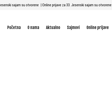
3. Jesenski sajam su otvorene
| Online prijave za 33. Jesenski sajam su otvoren
Početna
O nama
Aktualno
Sajmovi
Online prijave