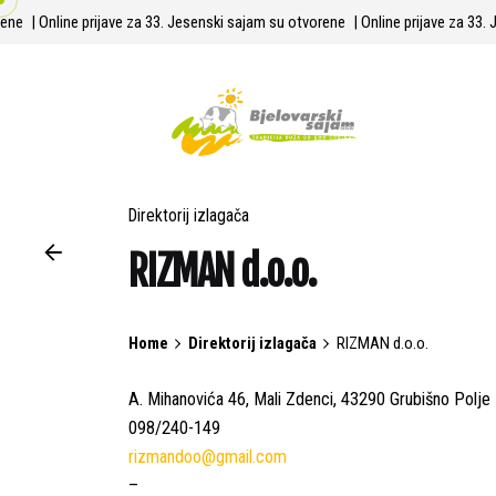
Skip
orene
| Online prijave za 33. Jesenski sajam su otvorene
| Online prijave za 3
to
content
Direktorij izlagača
RIZMAN d.o.o.
Home
Direktorij izlagača
RIZMAN d.o.o.
A. Mihanovića 46, Mali Zdenci, 43290 Grubišno Polje
098/240-149
rizmandoo@gmail.com
–