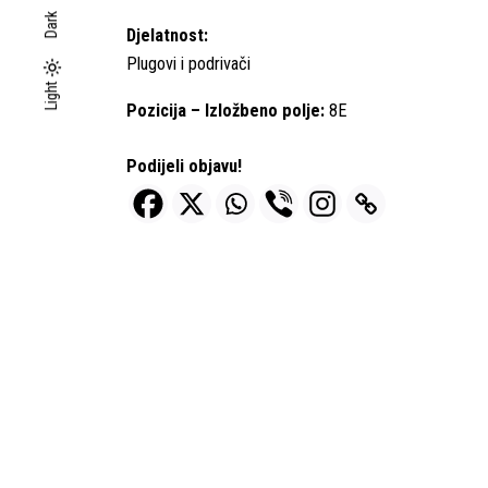
Dark
Djelatnost:
Plugovi i podrivači
Light
Light
Dark
Pozicija – Izložbeno polje:
8E
Podijeli objavu!