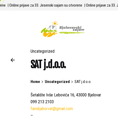
Skip
orene
| Online prijave za 33. Jesenski sajam su otvorene
| Online prijave za 3
to
content
Uncategorized
SAT j.d.o.o.
Home
Uncategorized
SAT j.d.o.o.
Šetalište Ivše Lebovića 16, 43000 Bjelovar
099 213 2103
familijahorvat@gmail.com
–