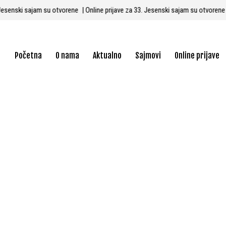
3. Jesenski sajam su otvorene
| Online prijave za 33. Jesenski sajam su otvoren
Početna
O nama
Aktualno
Sajmovi
Online prijave