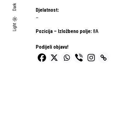
Dark
Djelatnost:
–
Light
Light
Dark
Pozicija – Izložbeno polje:
8A
Podijeli objavu!