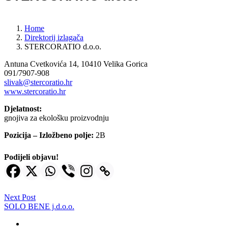
Home
Direktorij izlagača
STERCORATIO d.o.o.
Antuna Cvetkovića 14, 10410 Velika Gorica
091/7907-908
slivak@stercoratio.hr
www.stercoratio.hr
Djelatnost:
gnojiva za ekološku proizvodnju
Pozicija – Izložbeno polje:
2B
Podijeli objavu!
Next Post
SOLO BENE j.d.o.o.