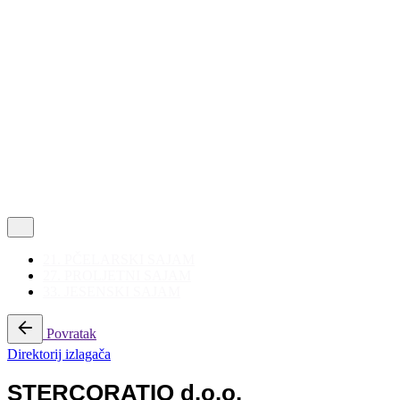
Politika privatnosti
|
Korištenje kolačića
Follow Us
21. PČELARSKI SAJAM
27. PROLJETNI SAJAM
33. JESENSKI SAJAM
Povratak
Direktorij izlagača
STERCORATIO d.o.o.