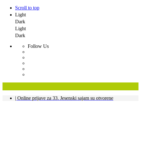
Scroll to top
Light
Dark
Light
Dark
Follow Us
Skip
| Online prijave za 33. Jesenski sajam su otvorene
to
content