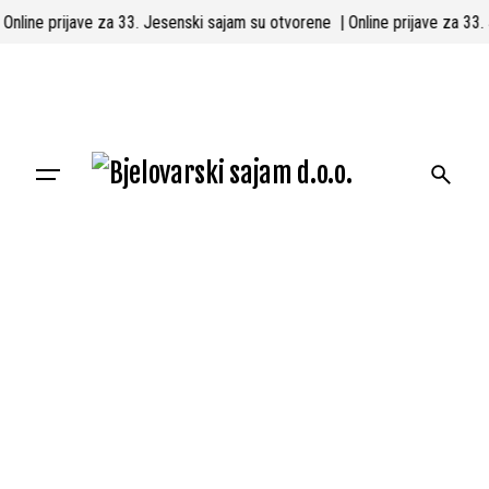
Skip
| Online prijave za 33. Jesenski sajam su otvorene
| Online prijave za 3
to
content