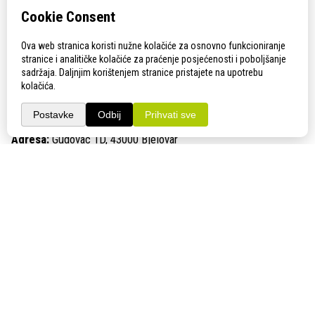
OIB, broj žiro računa, telefon, mobitel, e-mail adresa,
fax, web stranica. Navedene osobne podatke voditelj
obrade može koristiti isključivo u svrhu najma
izložbenog prostora, tehničkih, marketinških i ostalih
ponuđenih usluga izlagaču, te ispostave računa za
KONTAKT
izvršenu uslugu. Voditelj obrade ne može bez
suglasnosti izlagača prikupljene osobne podatke
Adresa:
Gudovac 1D, 43000 Bjelovar
ustupati trećim osobama.
Email:
bj-sajam@bj-sajam.hr
Telefon:
+385 43 238 840
IV.
ONLINE PRIJAVE
Organizator pridržava pravo otkazati Izlagaču
sudjelovanje na Sajmu ukoliko ocijeni da Prijava ne
33. Jesenski međunarodni bjelovarski sajam (11.-13.9.2026.)
odgovara sadržaju i kvaliteti sajamske priredbe ili iz
drugih bitnih razloga. Organizator pridržava pravo
PRATITE NAS!
zabraniti izlaganje i ukloniti izlagačeve proizvode iz