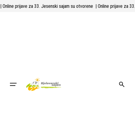
Skip
e
| Online prijave za 33. Jesenski sajam su otvorene
| Online prijave za
to
content