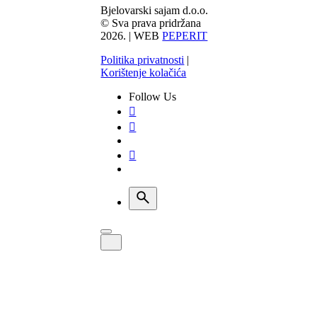
Bjelovarski sajam d.o.o.
© Sva prava pridržana
2026. | WEB
PEPERIT
Politika privatnosti
|
Korištenje kolačića
Follow Us