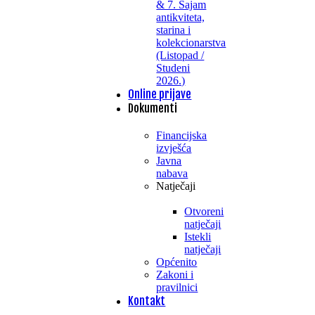
& 7. Sajam
antikviteta,
starina i
kolekcionarstva
(Listopad /
Studeni
2026.)
Online prijave
Dokumenti
Financijska
izvješća
Javna
nabava
Natječaji
Otvoreni
natječaji
Istekli
natječaji
Općenito
Zakoni i
pravilnici
Kontakt