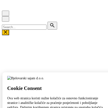
Search
for