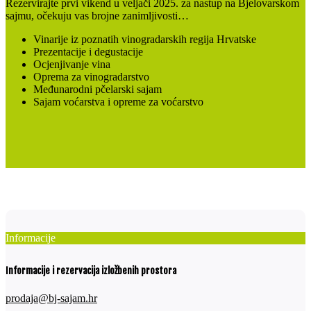
Rezervirajte prvi vikend u veljači 2025. za nastup na Bjelovarskom
sajmu, očekuju vas brojne zanimljivosti…
Vinarije iz poznatih vinogradarskih regija Hrvatske
Prezentacije i degustacije
Ocjenjivanje vina
Oprema za vinogradarstvo
Međunarodni pčelarski sajam
Sajam voćarstva i opreme za voćarstvo
Informacije
Informacije i rezervacija izložbenih prostora
prodaja@bj-sajam.hr