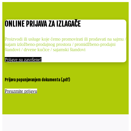
ONLINE PRIJAVA ZA IZLAGAČE
Proizvodi ili usluge koje ćemo promovirati ili prodavati na sajmu /
najam izložbeno-prodajnog prostora / promidžbeno-prodajni
štandovi / drvene kućice / sajamski štandovi
Prijave su završene!
Prijava popunjavanjem dokumenta (.pdf)
Preuzmite prijavu