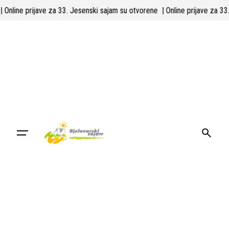
Skip
| Online prijave za 33. Jesenski sajam su otvorene
| Online prijave za 
to
content