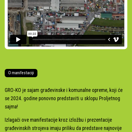
O manifestaciji
GRO-KO je sajam građevinske i komunalne opreme, koji će
se 2024. godine ponovno predstaviti u sklopu Proljetnog
sajma!
Izlagači ove manifestacije kroz izložbu i prezentacije
građevinskih strojeva imaju priliku da predstave najnovije