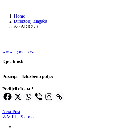
Home
Direktorij izlagača
AGARICUS
–
–
–
www.agaricus.cz
Djelatnost:
–
Pozicija – Izložbeno polje:
Podijeli objavu!
Next Post
WM PLUS d.o.o.