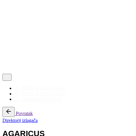
Politika privatnosti
|
Korištenje kolačića
Follow Us
21. PČELARSKI SAJAM
27. PROLJETNI SAJAM
33. JESENSKI SAJAM
Povratak
Direktorij izlagača
AGARICUS