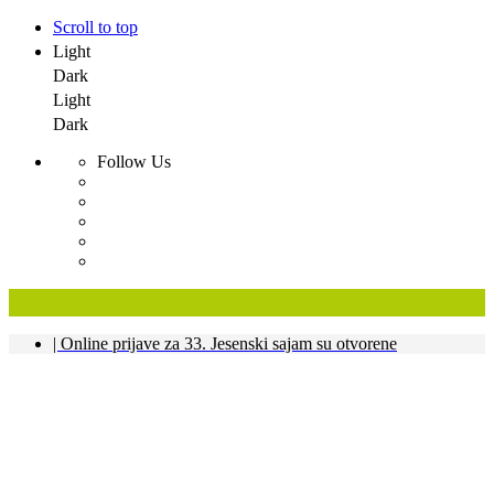
Scroll to top
Light
Dark
Light
Dark
Follow Us
Skip
| Online prijave za 33. Jesenski sajam su otvorene
to
content