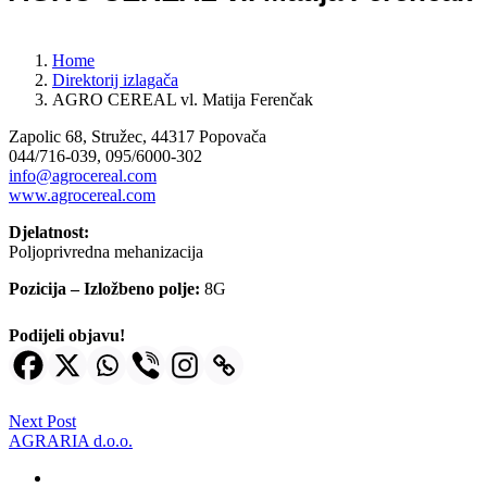
Home
Direktorij izlagača
AGRO CEREAL vl. Matija Ferenčak
Zapolic 68, Stružec, 44317 Popovača
044/716-039, 095/6000-302
info@agrocereal.com
www.agrocereal.com
Djelatnost:
Poljoprivredna mehanizacija
Pozicija – Izložbeno polje:
8G
Podijeli objavu!
Next Post
AGRARIA d.o.o.