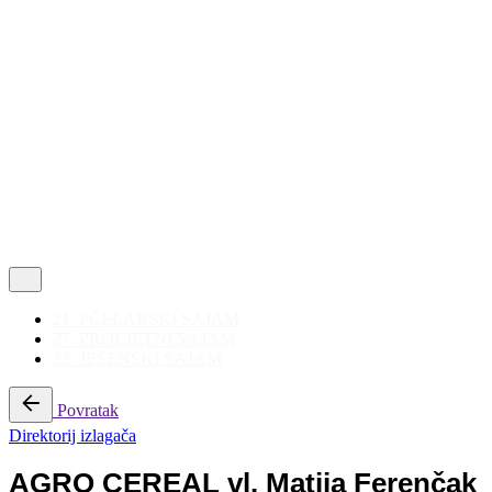
Politika privatnosti
|
Korištenje kolačića
Follow Us
21. PČELARSKI SAJAM
27. PROLJETNI SAJAM
33. JESENSKI SAJAM
Povratak
Direktorij izlagača
AGRO CEREAL vl. Matija Ferenčak