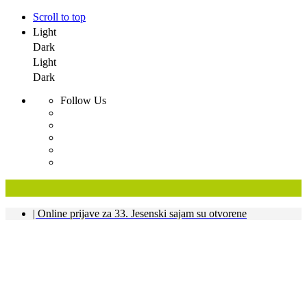
Scroll to top
Light
Dark
Light
Dark
Follow Us
Skip
| Online prijave za 33. Jesenski sajam su otvorene
to
content