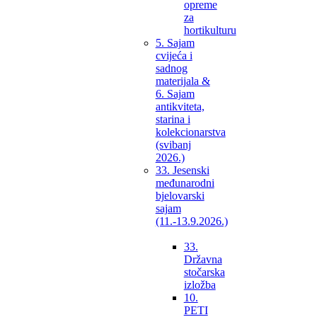
opreme
za
hortikulturu
5. Sajam
cvijeća i
sadnog
materijala &
6. Sajam
antikviteta,
starina i
kolekcionarstva
(svibanj
2026.)
33. Jesenski
međunarodni
bjelovarski
sajam
(11.-13.9.2026.)
33.
Državna
stočarska
izložba
10.
PETI