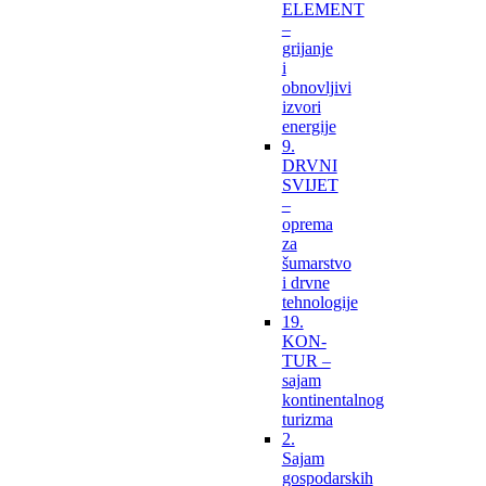
ELEMENT
–
grijanje
i
obnovljivi
izvori
energije
9.
DRVNI
SVIJET
–
oprema
za
šumarstvo
i drvne
tehnologije
19.
KON-
TUR –
sajam
kontinentalnog
turizma
2.
Sajam
gospodarskih