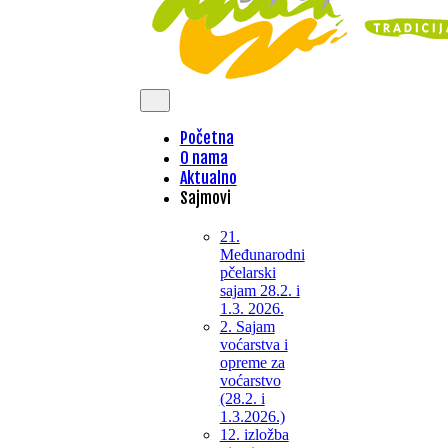
Početna
O nama
Aktualno
Sajmovi
21.
Međunarodni
pčelarski
sajam 28.2. i
1.3. 2026.
2. Sajam
voćarstva i
opreme za
voćarstvo
(28.2. i
1.3.2026.)
12. izložba