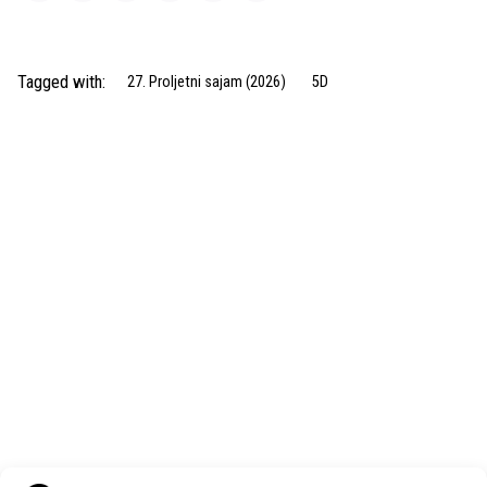
Tagged with:
27. Proljetni sajam (2026)
5D
Next Post
ARO d.o.o.