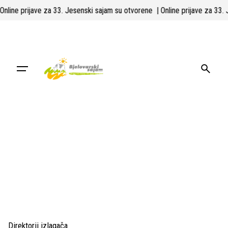
Skip
| Online prijave za 33. Jesenski sajam su otvorene
| Online prijave za 33
to
content
Direktorij izlagača