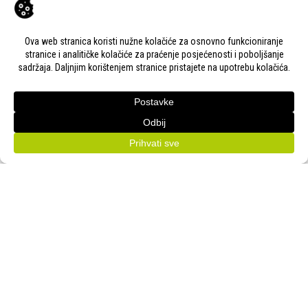
KONTAKT
Adresa:
Gudovac 1D, 43000 Bjelovar
Email:
bj-sajam@bj-sajam.hr
Telefon:
+385 43 238 840
ONLINE PRIJAVE
33. Jesenski međunarodni bjelovarski sajam (11.-13.9.2026.)
PRATITE NAS!