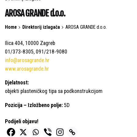
AROSA GRANDE d.o.o.
Home
Direktorij izlagača
AROSA GRANDE d.o.o.
Ilica 404, 10000 Zagreb
01/373-8305, 091/218-9080
info@arosagrande.hr
www.arosagrande.hr
Djelatnost:
objekti plasteničkog tipa sa podkonstrukcijom
Pozicija – Izložbeno polje:
5D
Podijeli objavu!