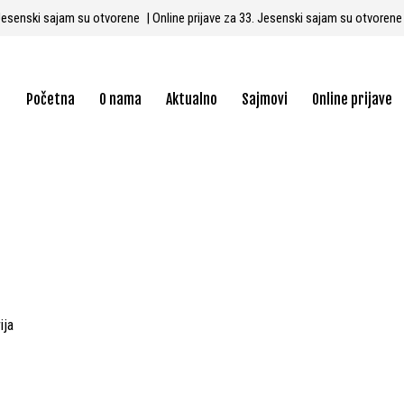
3. Jesenski sajam su otvorene
| Online prijave za 33. Jesenski sajam su otvoren
Početna
O nama
Aktualno
Sajmovi
Online prijave
ija