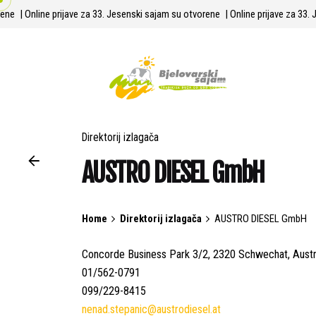
Skip
orene
| Online prijave za 33. Jesenski sajam su otvorene
| Online prijave za 3
to
content
Direktorij izlagača
AUSTRO DIESEL GmbH
Home
Direktorij izlagača
AUSTRO DIESEL GmbH
Concorde Business Park 3/2, 2320 Schwechat, Austr
01/562-0791
099/229-8415
nenad.stepanic@austrodiesel.at