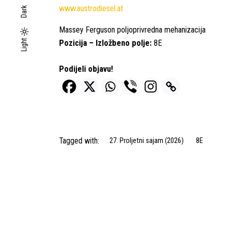
www.austrodiesel.at
Dark
Massey Ferguson poljoprivredna mehanizacija
Light
Light
Dark
Pozicija – Izložbeno polje:
8E
Podijeli objavu!
Tagged with:
27. Proljetni sajam (2026)
8E