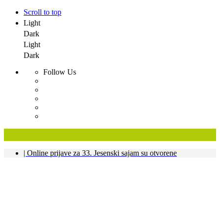
Scroll to top
Light
Dark
Light
Dark
Follow Us
Skip
| Online prijave za 33. Jesenski sajam su otvorene
to
content