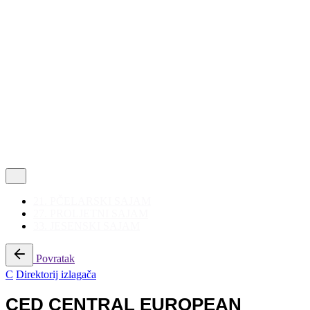
Politika privatnosti
|
Korištenje kolačića
Follow Us
21. PČELARSKI SAJAM
27. PROLJETNI SAJAM
33. JESENSKI SAJAM
Povratak
C
Direktorij izlagača
CED CENTRAL EUROPEAN