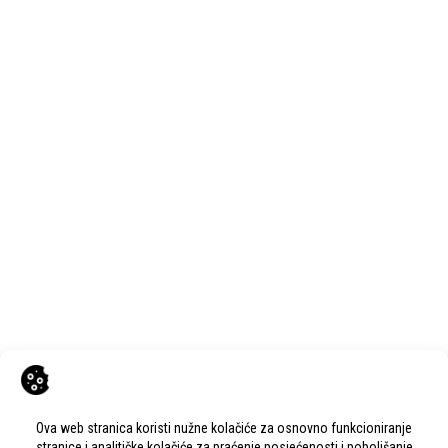
Next Post
Program Središnjeg saveza udruga uzgajivača hrvatskog
hladnokrvnjaka
KONTAKT