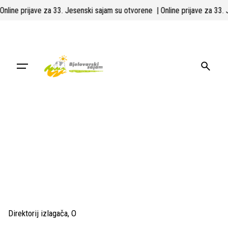
Skip
| Online prijave za 33. Jesenski sajam su otvorene
| Online prijave za 33
to
content
Direktorij izlagača
O