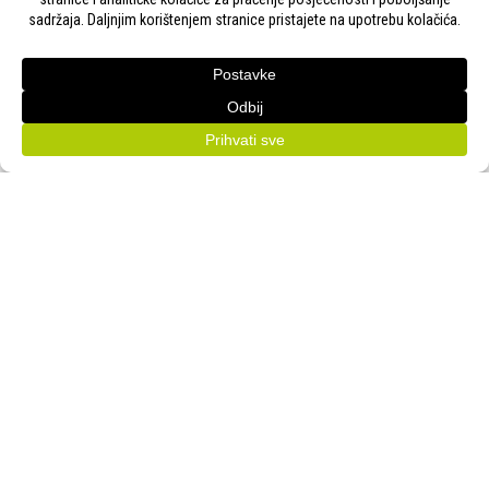
Adresa:
Gudovac 1D, 43000 Bjelovar
Email:
bj-sajam@bj-sajam.hr
Telefon:
+385 43 238 840
ONLINE PRIJAVE
33. Jesenski međunarodni bjelovarski sajam (11.-13.9.2026.)
PRATITE NAS!
Bjelovarski sajam d.o.o. © Sva prava pridržana 2026. | WEB