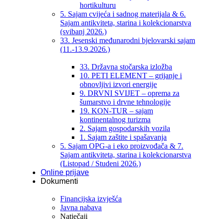
hortikulturu
5. Sajam cvijeća i sadnog materijala & 6.
Sajam antikviteta, starina i kolekcionarstva
(svibanj 2026.)
33. Jesenski međunarodni bjelovarski sajam
(11.-13.9.2026.)
33. Državna stočarska izložba
10. PETI ELEMENT – grijanje i
obnovljivi izvori energije
9. DRVNI SVIJET – oprema za
šumarstvo i drvne tehnologije
19. KON-TUR – sajam
kontinentalnog turizma
2. Sajam gospodarskih vozila
1. Sajam zaštite i spašavanja
5. Sajam OPG-a i eko proizvođača & 7.
Sajam antikviteta, starina i kolekcionarstva
(Listopad / Studeni 2026.)
Online prijave
Dokumenti
Financijska izvješća
Javna nabava
Natječaji