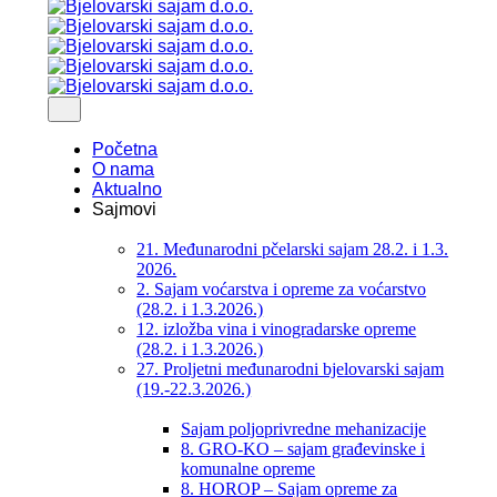
Početna
O nama
Aktualno
Sajmovi
21. Međunarodni pčelarski sajam 28.2. i 1.3.
2026.
2. Sajam voćarstva i opreme za voćarstvo
(28.2. i 1.3.2026.)
12. izložba vina i vinogradarske opreme
(28.2. i 1.3.2026.)
27. Proljetni međunarodni bjelovarski sajam
(19.-22.3.2026.)
Sajam poljoprivredne mehanizacije
8. GRO-KO – sajam građevinske i
komunalne opreme
8. HOROP – Sajam opreme za