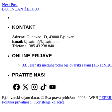
Next Post
BOTINČAN ŽELJKO
KONTAKT
Adresa:
Gudovac 1D, 43000 Bjelovar
Email:
bj-sajam@bj-sajam.hr
Telefon:
+385 43 238 840
ONLINE PRIJAVE
33. Jesenski međunarodni bjelovarski sajam (11.-13.9.20
PRATITE NAS!
Bjelovarski sajam d.o.o. © Sva prava pridržana 2026. | WEB
PEPER
Politika privatnosti
|
Korištenje kolačića