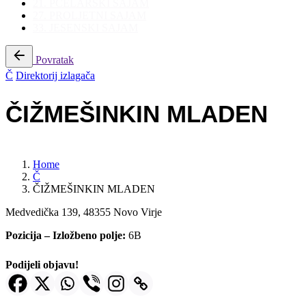
21. PČELARSKI SAJAM
27. PROLJETNI SAJAM
33. JESENSKI SAJAM
Povratak
Č
Direktorij izlagača
ČIŽMEŠINKIN MLADEN
Home
Č
ČIŽMEŠINKIN MLADEN
Medvedička 139, 48355 Novo Virje
Pozicija – Izložbeno polje:
6B
Podijeli objavu!