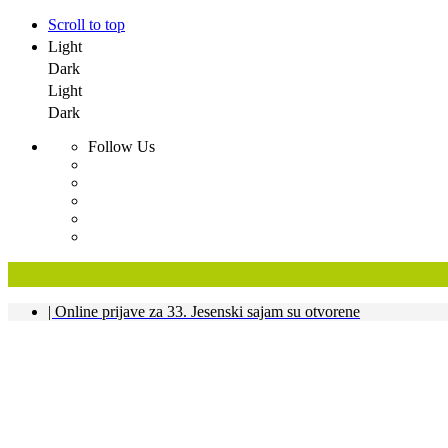
Scroll to top
Light
Dark
Light
Dark
Follow Us
Skip
| Online prijave za 33. Jesenski sajam su otvorene
to
content