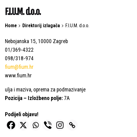
F.I.U.M. d.o.o.
Home
Direktorij izlagača
F.I.U.M. d.o.o.
Nebojanska 15, 10000 Zagreb
01/369-4322
098/318-974
fium@fium.hr
www.fium.hr
ulja i maziva, oprema za podmazivanje
Pozicija – Izložbeno polje:
7A
Podijeli objavu!