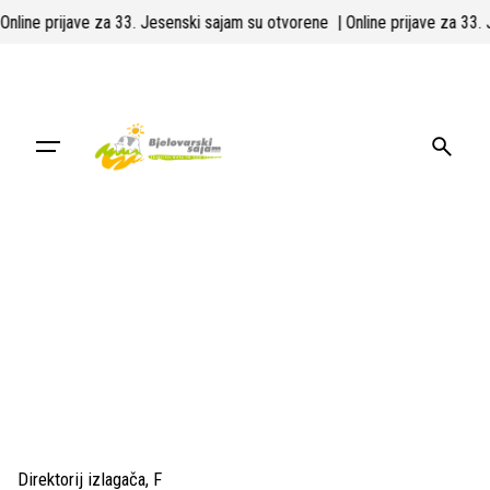
Skip
| Online prijave za 33. Jesenski sajam su otvorene
| Online prijave za 33
to
content
Direktorij izlagača
F