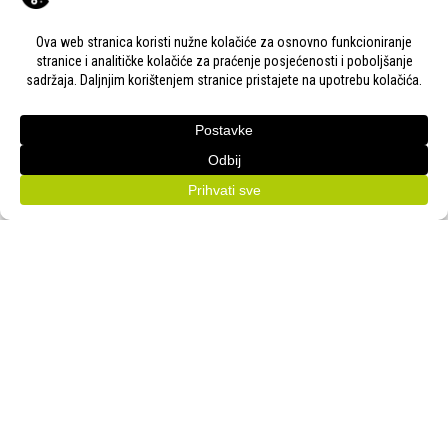
KONTAKT
Adresa:
Gudovac 1D, 43000 Bjelovar
Email:
bj-sajam@bj-sajam.hr
Telefon:
+385 43 238 840
ONLINE PRIJAVE
33. Jesenski međunarodni bjelovarski sajam (11.-13.9.2026.)
PRATITE NAS!