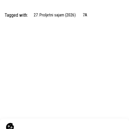
Tagged with:
27. Proljetni sajam (2026)
7A
Next Post
ELEKTROMETAL NOVA d.o.o.