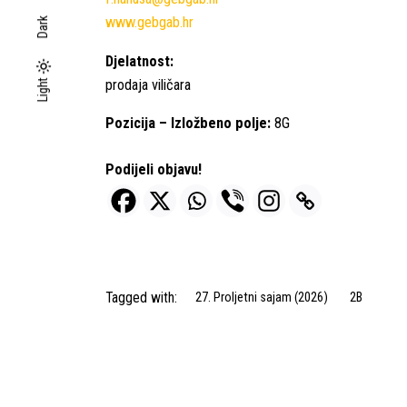
www.gebgab.hr
Dark
Djelatnost:
Light
prodaja viličara
Light
Dark
Pozicija – Izložbeno polje:
8G
Podijeli objavu!
Tagged with:
27. Proljetni sajam (2026)
2B