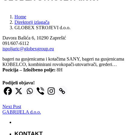
Home
Direktorij izlagača
GLOBEX STROJEVI d.o.o.
Davora Bašića 6, 10290 Zaprešić
091/607-6112
ispoljaric@globexgroup.eu
bageri na gusjenicama i kotačima SANY, bageri na gusjenicama
KOBELCO, kombinirani rovokopači-utovarivači, grederi…
Pozicija – Izložbeno polje:
8H
Podijeli objavu!
Next Post
GABRIJELA d.o.o.
KONTAKT