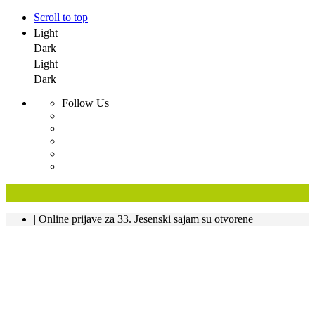
Scroll to top
Light
Dark
Light
Dark
Follow Us
Skip
| Online prijave za 33. Jesenski sajam su otvorene
to
content