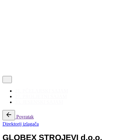
Politika privatnosti
|
Korištenje kolačića
Follow Us
21. PČELARSKI SAJAM
27. PROLJETNI SAJAM
33. JESENSKI SAJAM
Povratak
Direktorij izlagača
GLOBEX STROJEVI d.o.o.