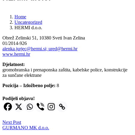
Home
Uncategorized
HERMI d.o.o.
Obrež Zelinski 51, 10380 Sveti Ivan Zelina
01/2014-926
alenka.jurjec@hermi.si; ured@hermi.hr
www.hermi.hr
Djelatnost:
gromobranska i prenaponska zaštita, kabelske police, konstrukcije
za sunčane elektrane
Pozicija – Izložbeno polje:
8
Podijeli objavu!
Next Post
GURMANO MK d.o.o.