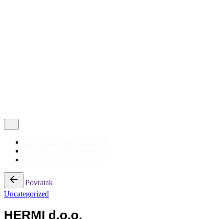
Politika privatnosti
|
Korištenje kolačića
Follow Us
21. PČELARSKI SAJAM
27. PROLJETNI SAJAM
33. JESENSKI SAJAM
Povratak
Uncategorized
HERMI d.o.o.