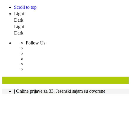
Scroll to top
Light
Dark
Light
Dark
Follow Us
Skip
| Online prijave za 33. Jesenski sajam su otvorene
to
content