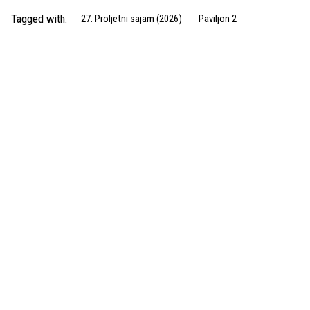
Tagged with:
27. Proljetni sajam (2026)
Paviljon 2
Next Post
HRVATSKA UDRUGA UZGAJIVAČA GIDRAN PASMINE KONJA