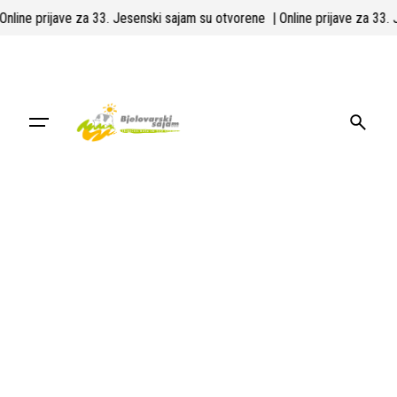
Skip
| Online prijave za 33. Jesenski sajam su otvorene
| Online prijave za 33
to
content