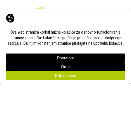
KONTAKT
Adresa:
Gudovac 1D, 43000 Bjelovar
Email:
bj-sajam@bj-sajam.hr
Telefon:
+385 43 238 840
ONLINE PRIJAVE
33. Jesenski međunarodni bjelovarski sajam (11.-13.9.2026.)