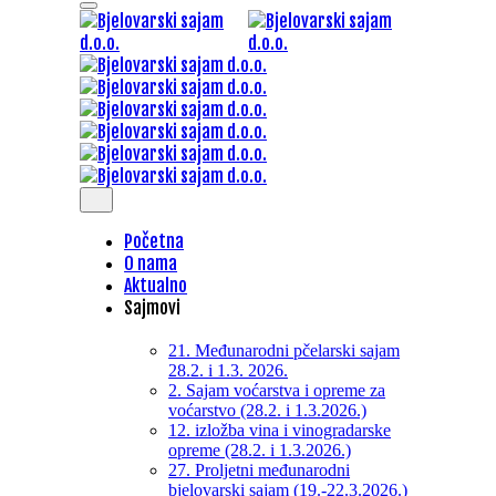
Početna
O nama
Aktualno
Sajmovi
21. Međunarodni pčelarski sajam
28.2. i 1.3. 2026.
2. Sajam voćarstva i opreme za
voćarstvo (28.2. i 1.3.2026.)
12. izložba vina i vinogradarske
opreme (28.2. i 1.3.2026.)
27. Proljetni međunarodni
bjelovarski sajam (19.-22.3.2026.)