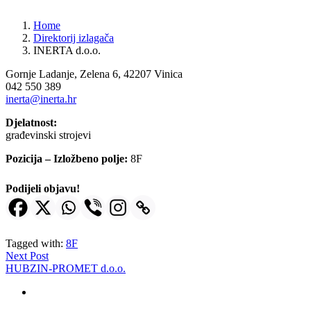
Home
Direktorij izlagača
INERTA d.o.o.
Gornje Ladanje, Zelena 6, 42207 Vinica
042 550 389
inerta@inerta.hr
Djelatnost:
građevinski strojevi
Pozicija – Izložbeno polje:
8F
Podijeli objavu!
Tagged with:
8F
Next Post
HUBZIN-PROMET d.o.o.