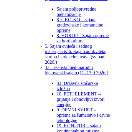
Sajam poljoprivredne
mehanizacije
8. GRO-KO – sajam
građevinske i komunalne
opreme
8. HOROP – Sajam opreme
za hortikulturu
5. Sajam cvijeća i sadnog
materijala & 6. Sajam antikviteta,
starina i kolekcionarstva (svibanj
2026.)
33. Jesenski međunarodni
bjelovarski sajam (11.-13.9.2026.)
33. Državna stočarska
izložba
10. PETI ELEMENT –
grijanje i obnovljivi izvori
energije
9. DRVNI SVIJET –
oprema za šumarstvo i drvne
tehnologije
19. KON-TUR – sajam
kontinentalnog turizma