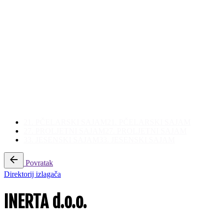
21. PČELARSKI SAJAM
21. PČELARSKI SAJAM
27. PROLJETNI SAJAM
27. PROLJETNI SAJAM
33. JESENSKI SAJAM
33. JESENSKI SAJAM
Povratak
Direktorij izlagača
INERTA d.o.o.