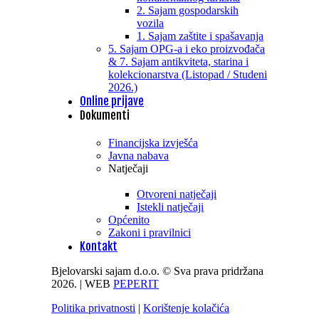
2. Sajam gospodarskih
vozila
1. Sajam zaštite i spašavanja
5. Sajam OPG-a i eko proizvođača
& 7. Sajam antikviteta, starina i
kolekcionarstva (Listopad / Studeni
2026.)
Online prijave
Dokumenti
Financijska izvješća
Javna nabava
Natječaji
Otvoreni natječaji
Istekli natječaji
Općenito
Zakoni i pravilnici
Kontakt
Bjelovarski sajam d.o.o. © Sva prava pridržana
2026. | WEB
PEPERIT
Politika privatnosti
|
Korištenje kolačića