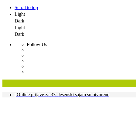
Scroll to top
Light
Dark
Light
Dark
Follow Us
Skip
| Online prijave za 33. Jesenski sajam su otvorene
to
content