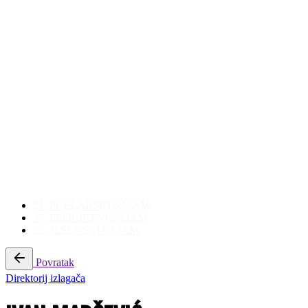
21. PČELARSKI SAJAM
27. PROLJETNI SAJAM
33. JESENSKI SAJAM
Povratak
Direktorij izlagača