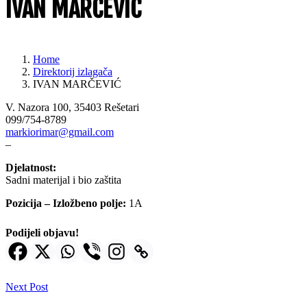
IVAN MARČEVIĆ
Home
Direktorij izlagača
IVAN MARČEVIĆ
V. Nazora 100, 35403 Rešetari
099/754-8789
m
arkiorimar@gmail.com
–
Djelatnost:
Sadni materijal i bio zaštita
Pozicija – Izložbeno polje:
1A
Podijeli objavu!
Next Post