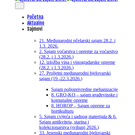
Početna
Aktualno
Sajmovi
21. Međunarodni pčelarski sajam 28.2. i
1.3. 2026.
2. Sajam voćarstva i opreme za voćarstvo
(28.2. i 1.3.2026.)
12. izložba vina i vinogradarske opreme
(28.2. i 1.3.2026.)
27. Proljetni međunarodni bjelovarski
sajam (19.-22.3.2026.)
Sajam poljoprivredne mehanizacije
8. GRO-KO – sajam građevinske i
komunalne opreme
8. HOROP – Sajam opreme za
hortikulturu
5. Sajam cvijeća i sadnog materijala & 6.
Sajam antikviteta, starina i
kolekcionarstva (svibanj 2026.)
33. Jesenski međunarodni bjelovarski