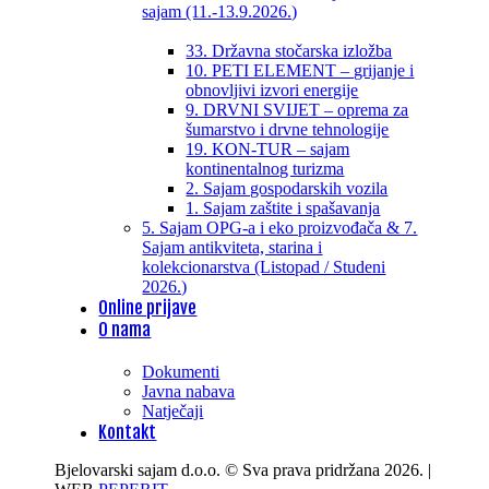
sajam (11.-13.9.2026.)
33. Državna stočarska izložba
10. PETI ELEMENT – grijanje i
obnovljivi izvori energije
9. DRVNI SVIJET – oprema za
šumarstvo i drvne tehnologije
19. KON-TUR – sajam
kontinentalnog turizma
2. Sajam gospodarskih vozila
1. Sajam zaštite i spašavanja
5. Sajam OPG-a i eko proizvođača & 7.
Sajam antikviteta, starina i
kolekcionarstva (Listopad / Studeni
2026.)
Online prijave
O nama
Dokumenti
Javna nabava
Natječaji
Kontakt
Bjelovarski sajam d.o.o. © Sva prava pridržana 2026. |