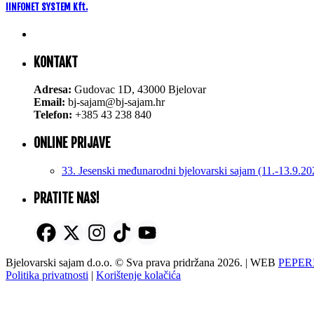
IINFONET SYSTEM Kft.
KONTAKT
Adresa:
Gudovac 1D, 43000 Bjelovar
Email:
bj-sajam@bj-sajam.hr
Telefon:
+385 43 238 840
ONLINE PRIJAVE
33. Jesenski međunarodni bjelovarski sajam (11.-13.9.20
PRATITE NAS!
Bjelovarski sajam d.o.o. © Sva prava pridržana 2026. | WEB
PEPER
Politika privatnosti
|
Korištenje kolačića