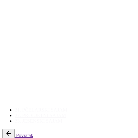
21. PČELARSKI SAJAM
27. PROLJETNI SAJAM
33. JESENSKI SAJAM
Povratak