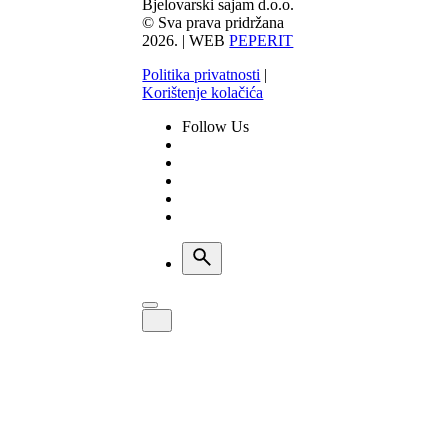
Bjelovarski sajam d.o.o.
© Sva prava pridržana
2026. | WEB
PEPERIT
Politika privatnosti
|
Korištenje kolačića
Follow Us