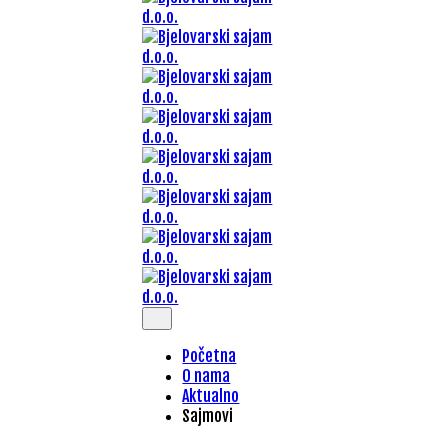
Početna
O nama
Aktualno
Sajmovi