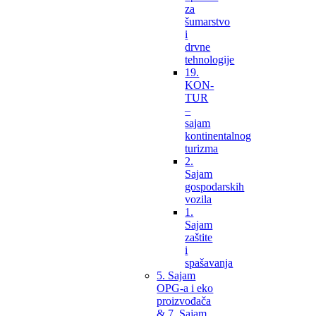
za
šumarstvo
i
drvne
tehnologije
19.
KON-
TUR
–
sajam
kontinentalnog
turizma
2.
Sajam
gospodarskih
vozila
1.
Sajam
zaštite
i
spašavanja
5. Sajam
OPG-a i eko
proizvođača
& 7. Sajam