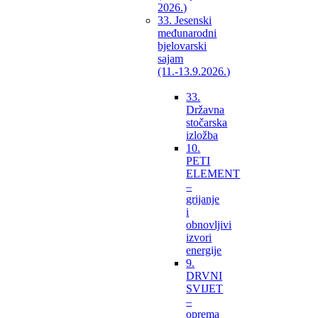
2026.)
33. Jesenski
međunarodni
bjelovarski
sajam
(11.-13.9.2026.)
33.
Državna
stočarska
izložba
10.
PETI
ELEMENT
–
grijanje
i
obnovljivi
izvori
energije
9.
DRVNI
SVIJET
–
oprema