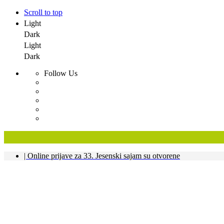
Scroll to top
Light
Dark
Light
Dark
Follow Us
Skip
| Online prijave za 33. Jesenski sajam su otvorene
to
content