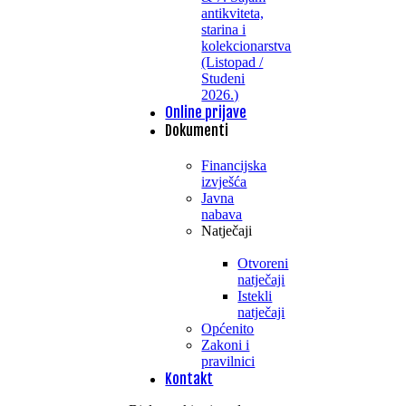
antikviteta,
starina i
kolekcionarstva
(Listopad /
Studeni
2026.)
Online prijave
Dokumenti
Financijska
izvješća
Javna
nabava
Natječaji
Otvoreni
natječaji
Istekli
natječaji
Općenito
Zakoni i
pravilnici
Kontakt