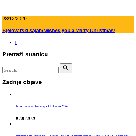
23/12/2020
Bjelovarski sajam wishes you a Merry Christmas!
1
Pretraži stranicu
Search
for
Zadnje objave
Državna izložba arapskih konja 2026.
06/08/2026
Priznanje za inovaciju: Tvrtka FANON s proizvodom Rupiol CaMILO pobjednik u