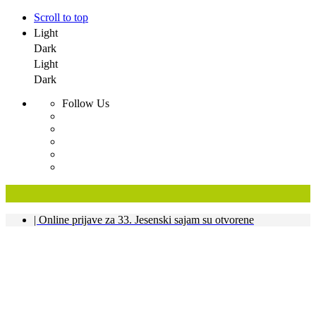
Scroll to top
Light
Dark
Light
Dark
Follow Us
Skip
| Online prijave za 33. Jesenski sajam su otvorene
to
content