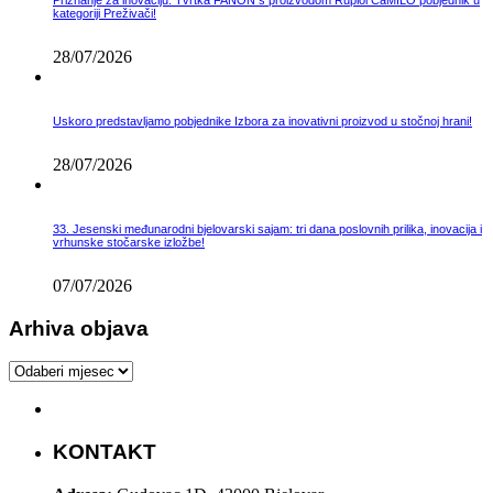
kategoriji Preživači!
28/07/2026
Uskoro predstavljamo pobjednike Izbora za inovativni proizvod u stočnoj hrani!
28/07/2026
33. Jesenski međunarodni bjelovarski sajam: tri dana poslovnih prilika, inovacija i
vrhunske stočarske izložbe!
07/07/2026
Arhiva objava
Arhiva
objava
KONTAKT