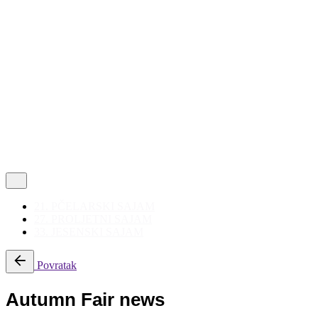
Politika privatnosti
|
Korištenje kolačića
Follow Us
21. PČELARSKI SAJAM
27. PROLJETNI SAJAM
33. JESENSKI SAJAM
Povratak
Autumn Fair news