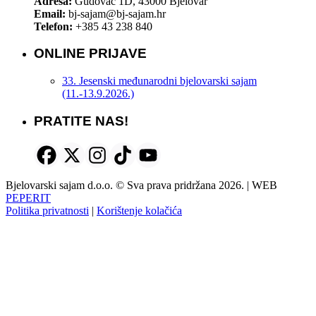
Adresa:
Gudovac 1D, 43000 Bjelovar
Email:
bj-sajam@bj-sajam.hr
Telefon:
+385 43 238 840
ONLINE PRIJAVE
33. Jesenski međunarodni bjelovarski sajam
(11.-13.9.2026.)
PRATITE NAS!
Bjelovarski sajam d.o.o. © Sva prava pridržana 2026. | WEB
PEPERIT
Politika privatnosti
|
Korištenje kolačića