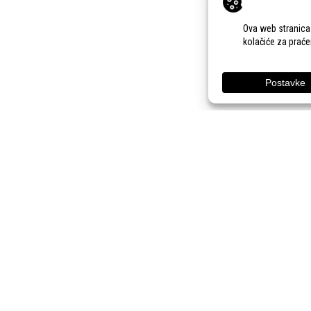
KONTAKT
ONLINE PRIJAVE
PRA
33. Jesenski međunarodni
Adresa:
Gudovac 1D,
bjelovarski sajam
43000 Bjelovar
(11.-13.9.2026.)
Email:
bj-sajam@bj-
sajam.hr
Telefon:
+385 43 238
840