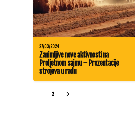
27/03/2024
Zanimljive nove aktivnosti na
Proljetnom sajmu – Prezentacije
strojeva u radu
1
2