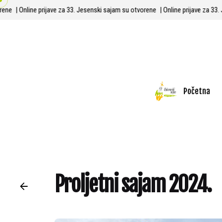
Skip
tvorene
| Online prijave za 33. Jesenski sajam su otvorene
| Online prijave za
to
content
Početna
Proljetni sajam 2024.