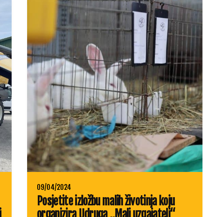
09/04/2024
Posjetite izložbu malih životinja koju
j
organizira Udruga „Mali uzgajatelj“