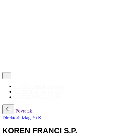
Politika privatnosti
|
Korištenje kolačića
Follow Us
21. PČELARSKI SAJAM
27. PROLJETNI SAJAM
33. JESENSKI SAJAM
Povratak
Direktorij izlagača
K
KOREN FRANCI S.P.