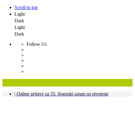
Scroll to top
Light
Dark
Light
Dark
Follow Us
Skip
| Online prijave za 33. Jesenski sajam su otvorene
to
content