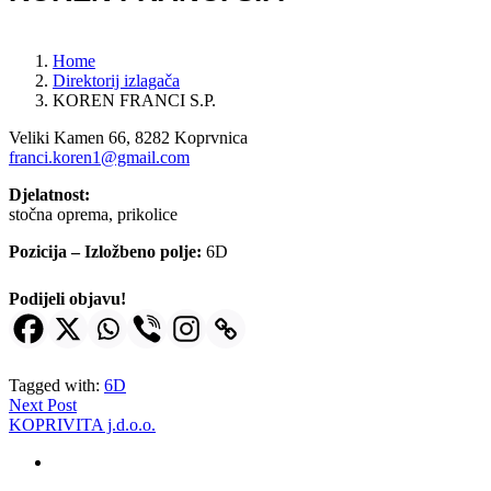
Home
Direktorij izlagača
KOREN FRANCI S.P.
Veliki Kamen 66, 8282 Koprvnica
franci.koren1@gmail.com
Djelatnost:
stočna oprema, prikolice
Pozicija – Izložbeno polje:
6D
Podijeli objavu!
Tagged with:
6D
Next Post
KOPRIVITA j.d.o.o.