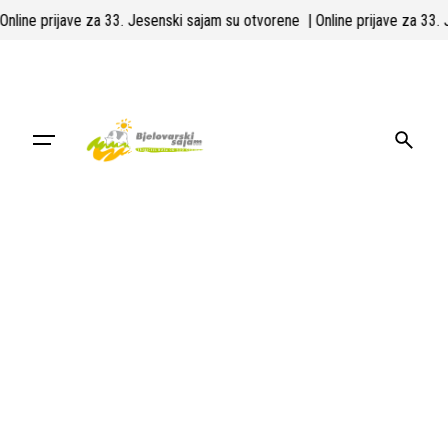
Skip
| Online prijave za 33. Jesenski sajam su otvorene
| Online prijave za 33
to
content