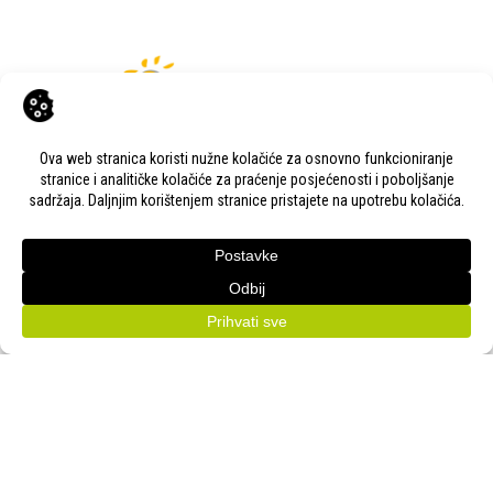
KONTAKT
Adresa:
Gudovac 1D, 43000 Bjelovar
Email:
bj-sajam@bj-sajam.hr
Telefon:
+385 43 238 840
ONLINE PRIJAVE
33. Jesenski međunarodni bjelovarski sajam (11.-13.9.2026.)