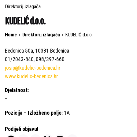
Direktorij izlagača
KUDELIĆ d.o.o.
Home
Direktorij izlagača
KUDELIĆ d.o.o.
Bedenica 50a, 10381 Bedenica
01/2043-840, 098/397-660
josip@kudelic-bedenica.hr
www.kudelic-bedenica.hr
Djelatnost:
–
Pozicija – Izložbeno polje:
1A
Podijeli objavu!