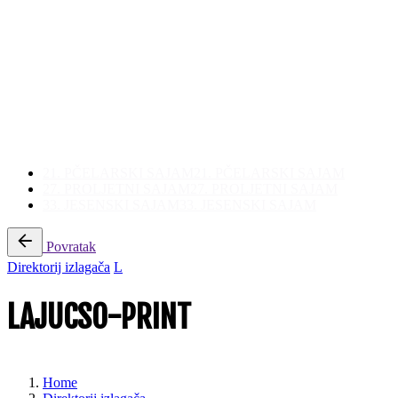
21. PČELARSKI SAJAM
21. PČELARSKI SAJAM
27. PROLJETNI SAJAM
27. PROLJETNI SAJAM
33. JESENSKI SAJAM
33. JESENSKI SAJAM
Povratak
Direktorij izlagača
L
LAJUCSO-PRINT
Home