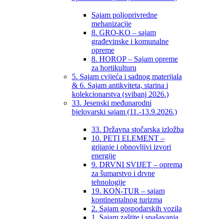
Sajam poljoprivredne
mehanizacije
8. GRO-KO – sajam
građevinske i komunalne
opreme
8. HOROP – Sajam opreme
za hortikulturu
5. Sajam cvijeća i sadnog materijala
& 6. Sajam antikviteta, starina i
kolekcionarstva (svibanj 2026.)
33. Jesenski međunarodni
bjelovarski sajam (11.-13.9.2026.)
33. Državna stočarska izložba
10. PETI ELEMENT –
grijanje i obnovljivi izvori
energije
9. DRVNI SVIJET – oprema
za šumarstvo i drvne
tehnologije
19. KON-TUR – sajam
kontinentalnog turizma
2. Sajam gospodarskih vozila
1. Sajam zaštite i spašavanja