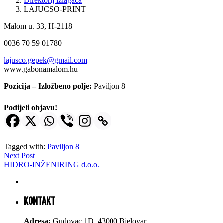
Direktorij izlagača
LAJUCSO-PRINT
Malom u. 33, H-2118
0036 70 59 01780
lajusco.gepek@gmail.com
www.gabonamalom.hu
Pozicija – Izložbeno polje:
Paviljon 8
Podijeli objavu!
Tagged with:
Paviljon 8
Next Post
HIDRO-INŽENIRING d.o.o.
KONTAKT
Adresa:
Gudovac 1D, 43000 Bjelovar