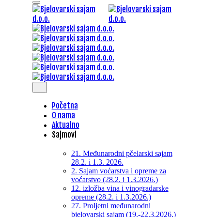
Početna
O nama
Aktualno
Sajmovi
21. Međunarodni pčelarski sajam
28.2. i 1.3. 2026.
2. Sajam voćarstva i opreme za
voćarstvo (28.2. i 1.3.2026.)
12. izložba vina i vinogradarske
opreme (28.2. i 1.3.2026.)
27. Proljetni međunarodni
bjelovarski sajam (19.-22.3.2026.)