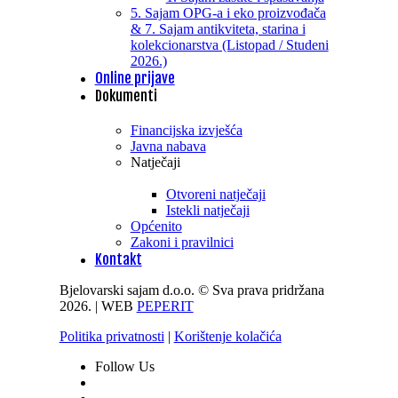
5. Sajam OPG-a i eko proizvođača
& 7. Sajam antikviteta, starina i
kolekcionarstva (Listopad / Studeni
2026.)
Online prijave
Dokumenti
Financijska izvješća
Javna nabava
Natječaji
Otvoreni natječaji
Istekli natječaji
Općenito
Zakoni i pravilnici
Kontakt
Bjelovarski sajam d.o.o. © Sva prava pridržana
2026. | WEB
PEPERIT
Politika privatnosti
|
Korištenje kolačića
Follow Us