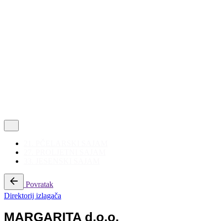
Politika privatnosti
|
Korištenje kolačića
Follow Us
21. PČELARSKI SAJAM
27. PROLJETNI SAJAM
33. JESENSKI SAJAM
Povratak
Direktorij izlagača
MARGARITA d.o.o.