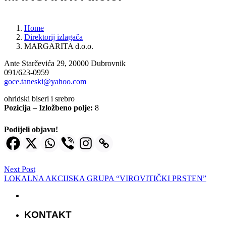
Home
Direktorij izlagača
MARGARITA d.o.o.
Ante Starčevića 29, 20000 Dubrovnik
091/623-0959
goce.taneski@yahoo.com
ohridski biseri i srebro
Pozicija – Izložbeno polje:
8
Podijeli objavu!
Next Post
LOKALNA AKCIJSKA GRUPA “VIROVITIČKI PRSTEN”
KONTAKT