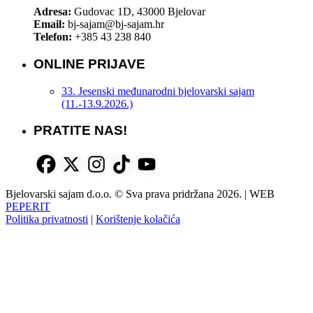
Adresa:
Gudovac 1D, 43000 Bjelovar
Email:
bj-sajam@bj-sajam.hr
Telefon:
+385 43 238 840
ONLINE PRIJAVE
33. Jesenski međunarodni bjelovarski sajam
(11.-13.9.2026.)
PRATITE NAS!
Bjelovarski sajam d.o.o. © Sva prava pridržana 2026. | WEB
PEPERIT
Politika privatnosti
|
Korištenje kolačića