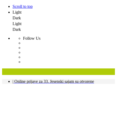
Scroll to top
Light
Dark
Light
Dark
Follow Us
Skip
| Online prijave za 33. Jesenski sajam su otvorene
to
content