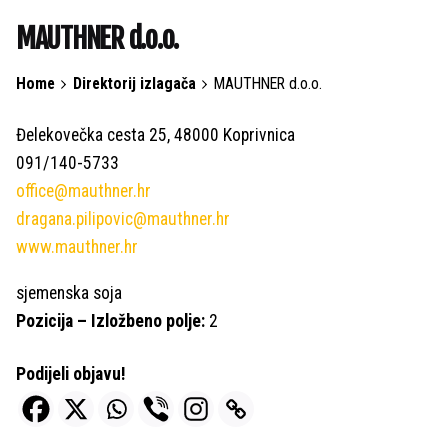
MAUTHNER d.o.o.
Home
Direktorij izlagača
MAUTHNER d.o.o.
Đelekovečka cesta 25, 48000 Koprivnica
091/140-5733
office@mauthner.hr
dragana.pilipovic@mauthner.hr
www.mauthner.hr
sjemenska soja
Pozicija – Izložbeno polje:
2
Podijeli objavu!