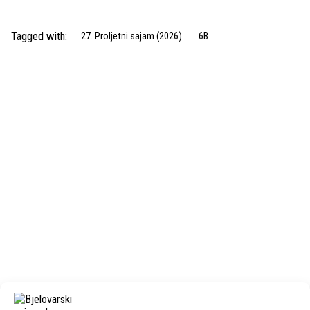
Tagged with:
27. Proljetni sajam (2026)
6B
Next Post
MACH krojačko-trgovački obrt vl. Marina Bračko