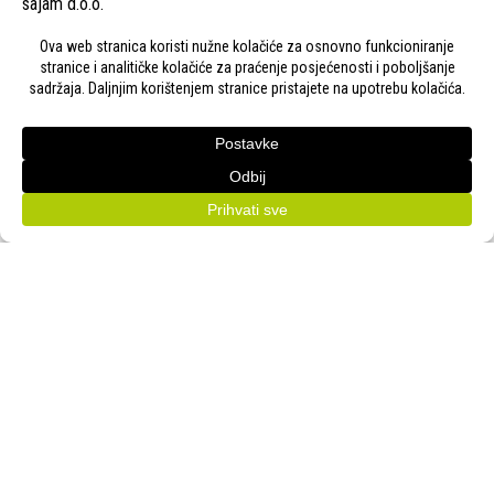
KONTAKT
Adresa:
Gudovac 1D, 43000 Bjelovar
Email:
bj-sajam@bj-sajam.hr
Telefon:
+385 43 238 840
ONLINE PRIJAVE
33. Jesenski međunarodni bjelovarski sajam (11.-13.9.2026.)
PRATITE NAS!