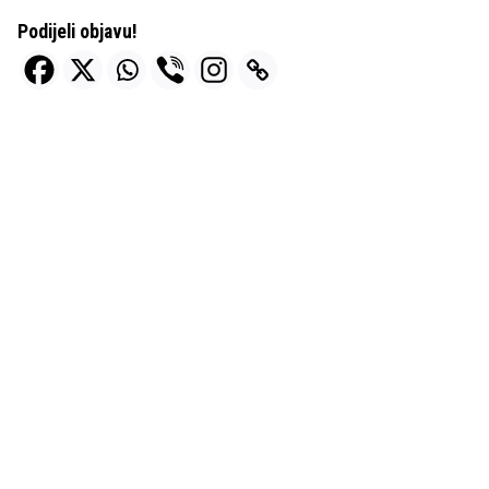
Podijeli objavu!
Next Post
LOVRENČEC obrt za proizvodnju i usluge vl. Dragica Belčić