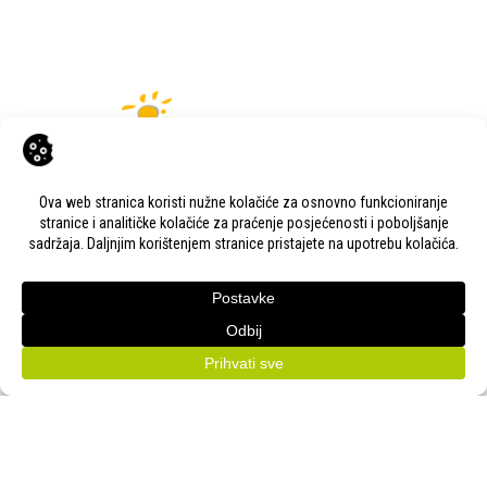
KONTAKT
Adresa:
Gudovac 1D, 43000 Bjelovar
Email:
bj-sajam@bj-sajam.hr
Telefon:
+385 43 238 840
ONLINE PRIJAVE