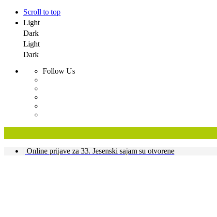
Scroll to top
Light
Dark
Light
Dark
Follow Us
Skip
| Online prijave za 33. Jesenski sajam su otvorene
to
content