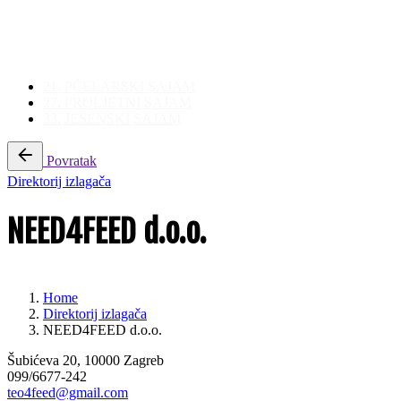
21. PČELARSKI SAJAM
27. PROLJETNI SAJAM
33. JESENSKI SAJAM
Povratak
Direktorij izlagača
NEED4FEED d.o.o.
Home
Direktorij izlagača
NEED4FEED d.o.o.
Šubićeva 20, 10000 Zagreb
099/6677-242
teo4feed@gmail.com