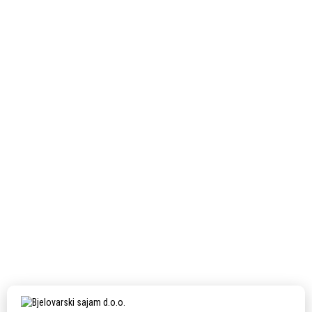
Next Post
MAUS j.d.o.o