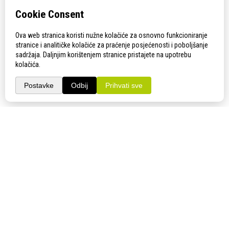
KONTAKT
Adresa:
Gudovac 1D, 43000 Bjelovar
Email:
bj-sajam@bj-sajam.hr
Telefon:
+385 43 238 840
ONLINE PRIJAVE
33. Jesenski međunarodni bjelovarski sajam (11.-13.9.2026.)
PRATITE NAS!