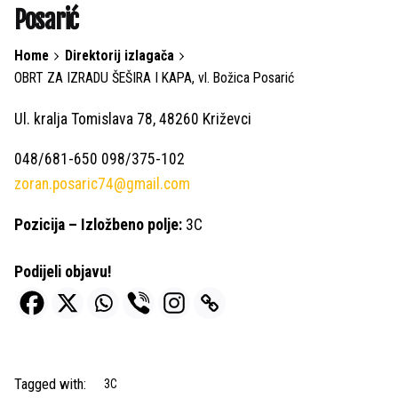
Posarić
Home
Direktorij izlagača
OBRT ZA IZRADU ŠEŠIRA I KAPA, vl. Božica Posarić
Ul. kralja Tomislava 78, 48260 Križevci
048/681-650 098/375-102
zoran.posaric74@gmail.com
Pozicija – Izložbeno polje:
3C
Podijeli objavu!
Tagged with:
3C