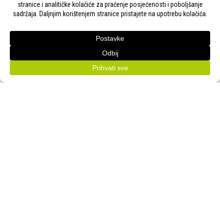
KONTAKT
Adresa:
Gudovac 1D, 43000 Bjelovar
Email:
bj-sajam@bj-sajam.hr
Telefon:
+385 43 238 840
ONLINE PRIJAVE
33. Jesenski međunarodni bjelovarski sajam (11.-13.9.2026.)
PRATITE NAS!
Bjelovarski sajam d.o.o. © Sva prava pridržana 2026. | WEB