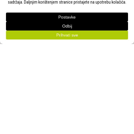
KONTAKT
Adresa:
Gudovac 1D, 43000 Bjelovar
Email:
bj-sajam@bj-sajam.hr
Telefon:
+385 43 238 840
ONLINE PRIJAVE
33. Jesenski međunarodni bjelovarski sajam (11.-13.9.2026.)
PRATITE NAS!