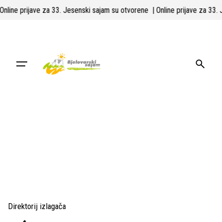
Skip
 Online prijave za 33. Jesenski sajam su otvorene
| Online prijave za 33
to
content
Direktorij izlagača