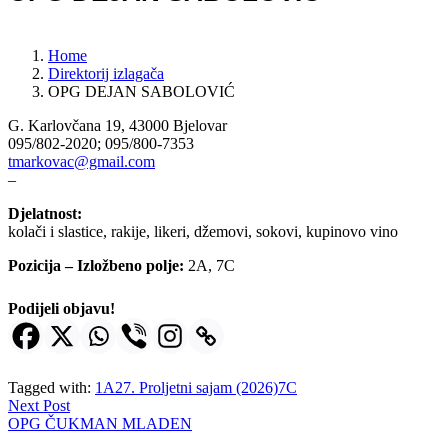
Home
Direktorij izlagača
OPG DEJAN SABOLOVIĆ
G. Karlovčana 19, 43000 Bjelovar
095/802-2020; 095/800-7353
tmarkovac@gmail.com
–
Djelatnost:
kolači i slastice, rakije, likeri, džemovi, sokovi, kupinovo vino
Pozicija – Izložbeno polje:
2A, 7C
Podijeli objavu!
Tagged with:
1A
27. Proljetni sajam (2026)
7C
Next Post
OPG ČUKMAN MLADEN