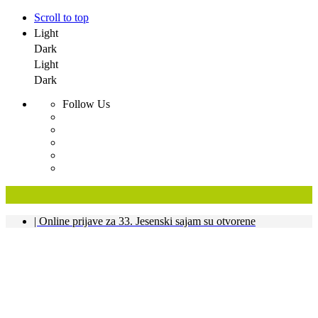
Scroll to top
Light
Dark
Light
Dark
Follow Us
Skip
| Online prijave za 33. Jesenski sajam su otvorene
to
content