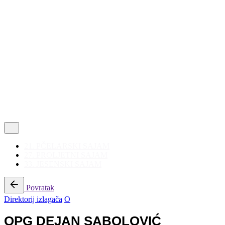
Politika privatnosti
|
Korištenje kolačića
Follow Us
21. PČELARSKI SAJAM
27. PROLJETNI SAJAM
33. JESENSKI SAJAM
Povratak
Direktorij izlagača
O
OPG DEJAN SABOLOVIĆ