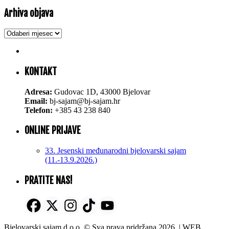
Arhiva objava
Arhiva
objava
KONTAKT
Adresa:
Gudovac 1D, 43000 Bjelovar
Email:
bj-sajam@bj-sajam.hr
Telefon:
+385 43 238 840
ONLINE PRIJAVE
33. Jesenski međunarodni bjelovarski sajam
(11.-13.9.2026.)
PRATITE NAS!
Bjelovarski sajam d.o.o. © Sva prava pridržana 2026. | WEB