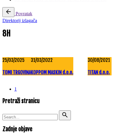
Povratak
Direktorij izlagača
8H
25/03/2025
31/03/2022
30/08/2021
TOMI TRGOVINA
KOPPOM MASKIN d.o.o.
TITAN d.o.o.
1
Pretraži stranicu
Search
for
Zadnje objave