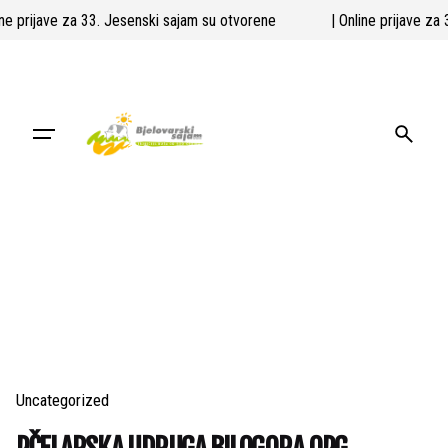
Skip
line prijave za 33. Jesenski sajam su otvorene
| Online prijave z
to
content
Uncategorized