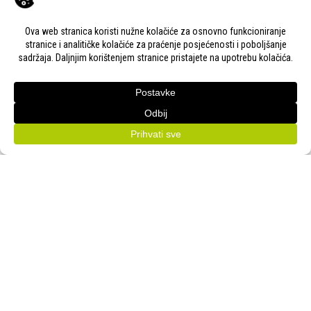
KONTAKT
Adresa:
Gudovac 1D, 43000 Bjelovar
Email:
bj-sajam@bj-sajam.hr
Telefon:
+385 43 238 840
ONLINE PRIJAVE
33. Jesenski međunarodni bjelovarski sajam (11.-13.9.2026.)
PRATITE NAS!