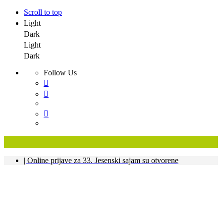
Scroll to top
Light
Dark
Light
Dark
Follow Us
Skip
| Online prijave za 33. Jesenski sajam su otvorene
to
content