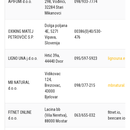
APIFUMI d.o.o.
298, Vođinci,
098/933-7774
32284 Stari
Mikanovci
Dolga poljana
OXIKING MATEJ
4E, 5271
00386(0)40/530-
PETROVČIČ S.P.
Vipava,
476
Slovenija
Hrtić 39a,
LIGNO UNA j.d.o.o.
095/597-5923
lignouna.eu/
44440 Dvor
Vidikovac
124,
MB NATURAL
Brezovac,
098/377-215
mbnatural.hr/
d.o.o.
43000
Bjelovar
Lacina bb
FITNET ONLINE
fitnet.io,
(Vila Neretva),
063/655-032
d.o.o.
beecare.io
88000 Mostar