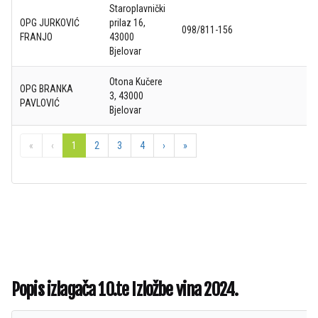
Staroplavnički
OPG JURKOVIĆ
prilaz 16,
098/811-156
FRANJO
43000
Bjelovar
Otona Kučere
OPG BRANKA
3, 43000
PAVLOVIĆ
Bjelovar
«
‹
1
2
3
4
›
»
Popis izlagača 10.te Izložbe vina 2024.