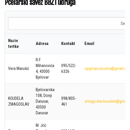
Pčelarski savez BBŽ i udruga
Search
Naziv
Adresa
Kontakt
Email
tvrtke
R.F.
Mihanovića
095/522-
Vera Marušić
opgmarusicvera@gmail.co
4, 43000
6326
Bjelovar
Bjelovarska
108, Donji
KOUDELA
098/805-
Daruvar,
zmagoslav.koudela@gmail
ZMAGOSLAV
461
43500
Daruvar
M. Jrić