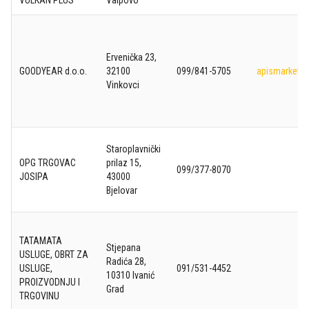
VULKAN PLUS
Valpovo
Ervenička 23,
GOODYEAR d.o.o.
32100
099/841-5705
apismarket.h
Vinkovci
Staroplavnički
OPG TRGOVAC
prilaz 15,
099/377-8070
JOSIPA
43000
Bjelovar
TATAMATA
Stjepana
USLUGE, OBRT ZA
Radića 28,
USLUGE,
091/531-4452
10310 Ivanić
PROIZVODNJU I
Grad
TRGOVINU