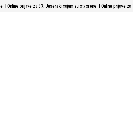
Skip
orene
| Online prijave za 33. Jesenski sajam su otvorene
| Online prijav
to
content