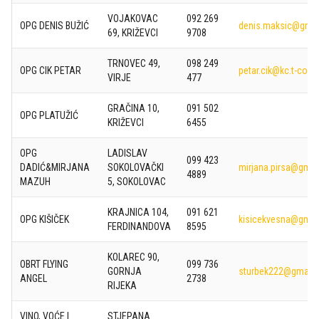
VOJAKOVAC
092 269
OPG DENIS BUŽIĆ
denis.maksic@gmai
69, KRIŽEVCI
9708
TRNOVEC 49,
098 249
OPG CIK PETAR
petar.cik@kc.t-com.
VIRJE
477
GRAČINA 10,
091 502
OPG PLATUŽIĆ
KRIŽEVCI
6455
OPG
LADISLAV
099 423
DADIĆ&MIRJANA
SOKOLOVAČKI
mirjana.pirsa@gmai
4889
MAZUH
5, SOKOLOVAC
KRAJNICA 104,
091 621
OPG KIŠIČEK
kisicekvesna@gmai
FERDINANDOVA
8595
KOLAREC 90,
OBRT FLYING
099 736
GORNJA
sturbek222@gmail
ANGEL
2738
RIJEKA
VINO, VOĆE I
STJEPANA