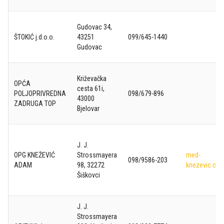
Gudovac 34,
ŠTOKIĆ j.d.o.o.
43251
099/645-1440
Gudovac
Križevačka
OPĆA
cesta 61i,
POLJOPRIVREDNA
098/679-896
43000
ZADRUGA TOP
Bjelovar
J. J.
OPG KNEŽEVIĆ
Strossmayera
med-
098/9586-203
ADAM
98, 32272
knezevic.co
Šiškovci
J. J.
Strossmayera