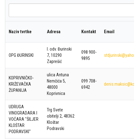
Search
Naziv tvrtke
Adresa
Kontakt
Email
I. odv. Đurinski
098 900-
OPG ĐURINSKI
7, 10290
stdjurinski@yahoo
9895
Zaprešić
ulica Antuna
KOPRIVNIČKO-
Nemčića 5,
099 708-
KRIŽEVAČKA
denis.maksic@kckz
48000
6942
ŽUPANIJA
Koprivnica
UDRUGA
Trg Svete
VINOGRADARA I
obitelji 2, 48362
VOĆARA "ŠILJER
Kloštar
KLOŠTAR
Podravski
PODRAVSKI"