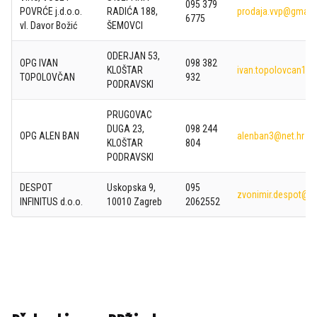
095 379
POVRĆE j.d.o.o.
RADIĆA 188,
prodaja.vvp@gmail
6775
vl. Davor Božić
ŠEMOVCI
ODERJAN 53,
OPG IVAN
098 382
KLOŠTAR
ivan.topolovcan19
TOPOLOVČAN
932
PODRAVSKI
PRUGOVAC
DUGA 23,
098 244
OPG ALEN BAN
alenban3@net.hr
KLOŠTAR
804
PODRAVSKI
DESPOT
Uskopska 9,
095
zvonimir.despot@g
INFINITUS d.o.o.
10010 Zagreb
2062552