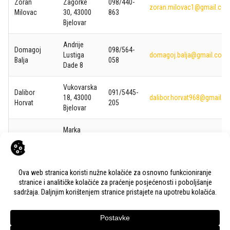
Zoran
Zagorke
098/440-
zoran.milovac1@gmail.co
Milovac
30, 43000
863
Bjelovar
Andrije
Domagoj
098/564-
Lustiga
domagoj.balja@gmail.com
Balja
058
Dade 8
Vukovarska
Dalibor
091/5445-
18, 43000
dalibor.horvat968@gmail.c
Horvat
205
Bjelovar
Marka
Milan
Marulića 7,
098/545-
milanjantolek@hotmail.co
Jantolek
43000
317
Bjelovar
Ljudevit
Vitomir
Selo 44,
099/653-
veltruskiv@gmail.com
Veltruski
43500
1309
Daruvar