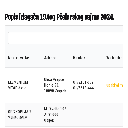
Popis izlagača 19.tog Pčelarskog sajma 2024.
Search
Naziv tvrtke
Adresa
Kontakt
Web adresa
Ulica Vrapče
ELEMENTUM
01/2101-639,
Donje 53,
upakiraj.me/
VITAE d.o.o.
01/5613-444
10090 Zagreb
M. Divalta 102
OPG KOPLJAR
A, 31000
VJEKOSALV
Osijek