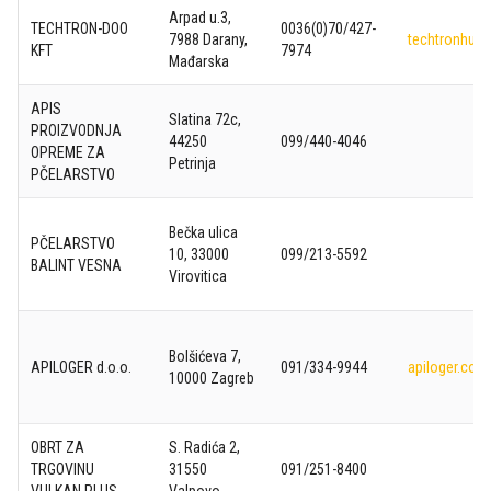
Arpad u.3,
TECHTRON-DOO
0036(0)70/427-
7988 Darany,
techtronhun.
KFT
7974
Mađarska
APIS
Slatina 72c,
PROIZVODNJA
44250
099/440-4046
OPREME ZA
Petrinja
PČELARSTVO
Bečka ulica
PČELARSTVO
10, 33000
099/213-5592
BALINT VESNA
Virovitica
Bolšićeva 7,
APILOGER d.o.o.
091/334-9944
apiloger.com
10000 Zagreb
OBRT ZA
S. Radića 2,
TRGOVINU
31550
091/251-8400