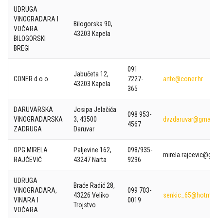
UDRUGA
VINOGRADARA I
Bilogorska 90,
VOĆARA
43203 Kapela
BILOGORSKI
BREGI
091
Jabučeta 12,
CONER d.o.o.
7227-
ante@coner.hr
43203 Kapela
365
DARUVARSKA
Josipa Jelačića
098 953-
VINOGRADARSKA
3, 43500
dvzdaruvar@gmail
4567
ZADRUGA
Daruvar
OPG MIRELA
Paljevine 162,
098/935-
mirela.rajcevic@gm
RAJČEVIĆ
43247 Narta
9296
UDRUGA
Braće Radić 28,
VINOGRADARA,
099 703-
43226 Veliko
senkic_65@hotmai
VINARA I
0019
Trojstvo
VOĆARA