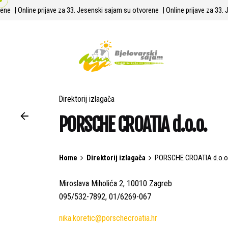
Skip
orene
| Online prijave za 33. Jesenski sajam su otvorene
| Online prijave za 3
to
content
Direktorij izlagača
PORSCHE CROATIA d.o.o.
Home
Direktorij izlagača
PORSCHE CROATIA d.o.o
Miroslava Miholića 2, 10010 Zagreb
095/532-7892, 01/6269-067
nika.koretic@porschecroatia.hr