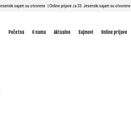
3. Jesenski sajam su otvorene
| Online prijave za 33. Jesenski sajam su otvoren
Početna
O nama
Aktualno
Sajmovi
Online prijave
.