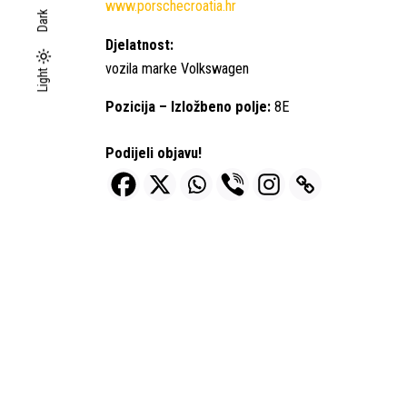
www.porschecroatia.hr
Dark
Djelatnost:
vozila marke Volkswagen
Light
Light
Dark
Pozicija – Izložbeno polje:
8E
Podijeli objavu!