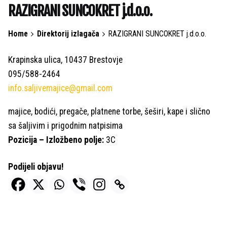
RAZIGRANI SUNCOKRET j.d.o.o.
Home
Direktorij izlagača
RAZIGRANI SUNCOKRET j.d.o.o.
Krapinska ulica, 10437 Brestovje
095/588-2464
info.saljivemajice@gmail.com
majice, bodići, pregače, platnene torbe, šeširi, kape i slično
sa šaljivim i prigodnim natpisima
Pozicija – Izložbeno polje:
3C
Podijeli objavu!