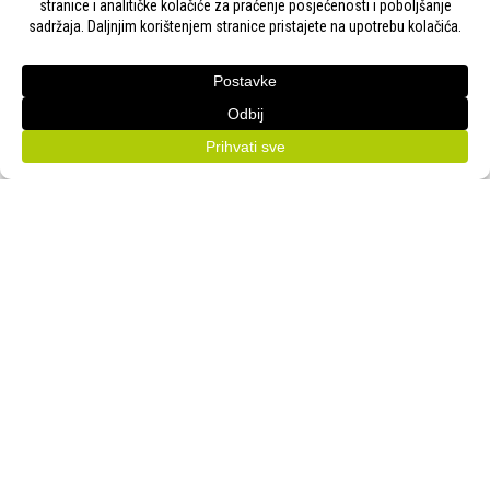
Adresa:
Gudovac 1D, 43000 Bjelovar
Email:
bj-sajam@bj-sajam.hr
Telefon:
+385 43 238 840
ONLINE PRIJAVE
33. Jesenski međunarodni bjelovarski sajam (11.-13.9.2026.)
PRATITE NAS!
Bjelovarski sajam d.o.o. © Sva prava pridržana 2026. | WEB