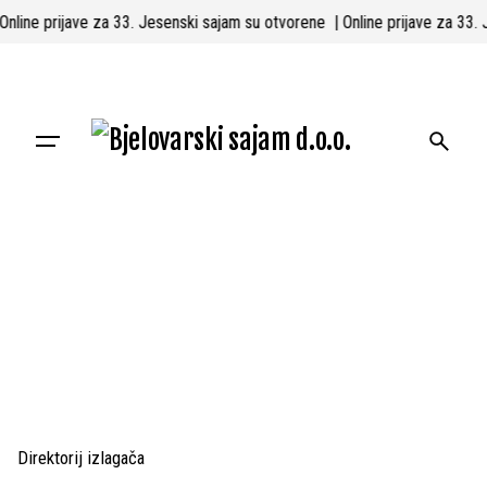
Skip
 Online prijave za 33. Jesenski sajam su otvorene
| Online prijave za 33
to
content
Direktorij izlagača