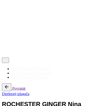
Politika privatnosti
|
Korištenje kolačića
Follow Us
21. PČELARSKI SAJAM
27. PROLJETNI SAJAM
33. JESENSKI SAJAM
Povratak
Direktorij izlagača
ROCHESTER GINGER Nina