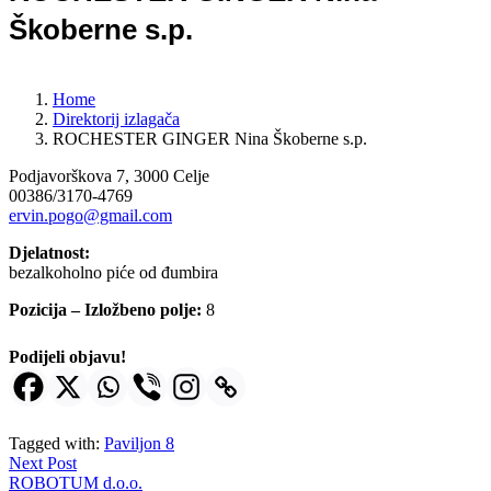
Škoberne s.p.
Home
Direktorij izlagača
ROCHESTER GINGER Nina Škoberne s.p.
Podjavorškova 7, 3000 Celje
00386/3170-4769
ervin.pogo@gmail.com
Djelatnost:
bezalkoholno piće od đumbira
Pozicija – Izložbeno polje:
8
Podijeli objavu!
Tagged with:
Paviljon 8
Next Post
ROBOTUM d.o.o.