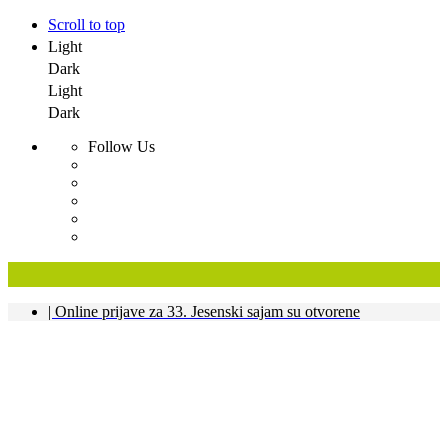
Scroll to top
Light
Dark
Light
Dark
Follow Us
Skip
| Online prijave za 33. Jesenski sajam su otvorene
to
content