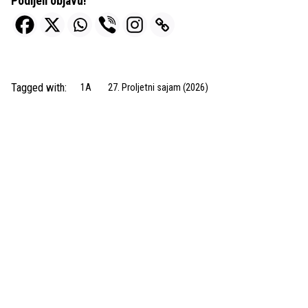
Podijeli objavu!
Tagged with:
1A
27. Proljetni sajam (2026)
Next Post
ROTO-GRAD d.o.o.