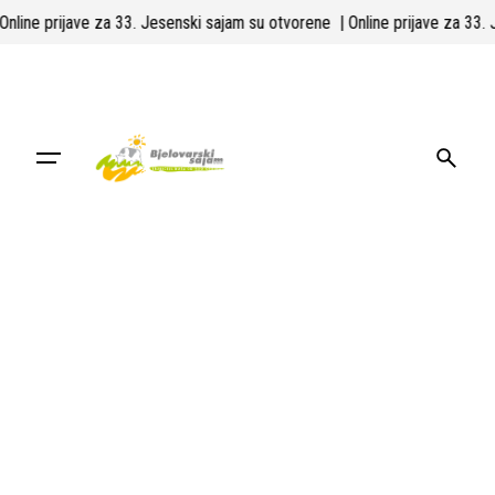
Skip
| Online prijave za 33. Jesenski sajam su otvorene
| Online prijave za 33
to
content