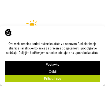
KONTAKT
Adresa:
Gudovac 1D, 43000 Bjelovar
Email:
bj-sajam@bj-sajam.hr
Telefon:
+385 43 238 840
ONLINE PRIJAVE