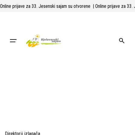
Skip
| Online prijave za 33. Jesenski sajam su otvorene
| Online prijave za 33
to
content
Direktorij izlagača