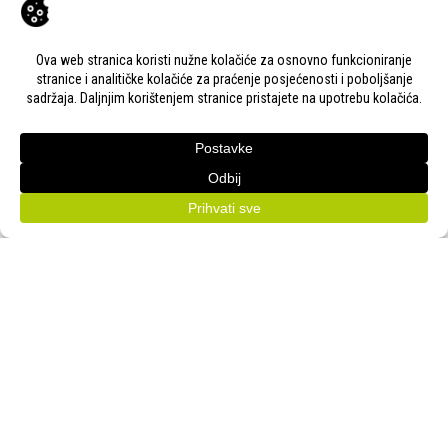
KONTAKT
Adresa:
Gudovac 1D, 43000 Bjelovar
Email:
bj-sajam@bj-sajam.hr
Telefon:
+385 43 238 840
ONLINE PRIJAVE
33. Jesenski međunarodni bjelovarski sajam (11.-13.9.2026.)
PRATITE NAS!