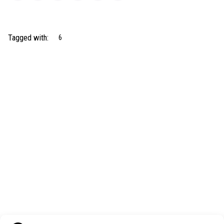
Tagged with:
6
Next Post
SILO-MONT POŽGAJ vl. Bojana Požgaj