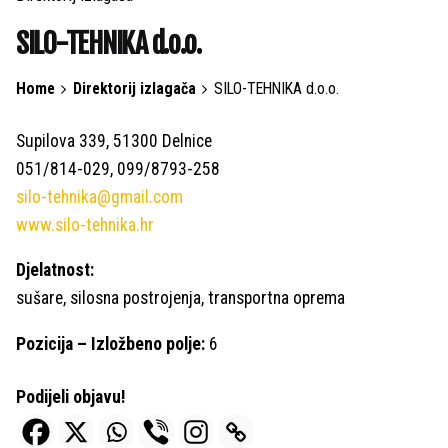
SILO-TEHNIKA d.o.o.
Home
Direktorij izlagača
SILO-TEHNIKA d.o.o.
Supilova 339, 51300 Delnice
051/814-029, 099/8793-258
silo-tehnika@gmail.com
www.silo-tehnika.hr
Djelatnost:
sušare, silosna postrojenja, transportna oprema
Pozicija – Izložbeno polje:
6
Podijeli objavu!