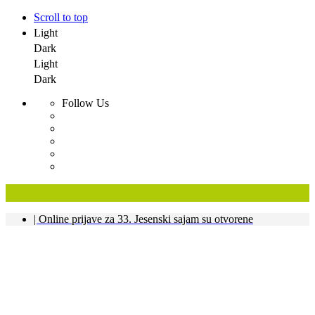
Scroll to top
Light
Dark
Light
Dark
Follow Us
Skip
| Online prijave za 33. Jesenski sajam su otvorene
to
content