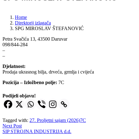
Home
Direktorij izlagača
SPG MIROSLAV ŠTEFANOVIĆ
Petra Svačića 13, 43500 Daruvar
098/844-284
–
–
Djelatnost:
Prodaja ukrasnog bilja, drveća, grmlja i cvijeća
Pozicija – Izložbeno polje:
7C
Podijeli objavu!
Tagged with:
27. Proljetni sajam (2026)
7C
Next Post
SIP STROJNA INDUSTRIJA d.d.