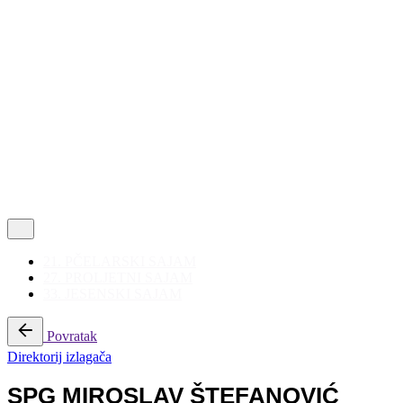
Politika privatnosti
|
Korištenje kolačića
Follow Us
21. PČELARSKI SAJAM
27. PROLJETNI SAJAM
33. JESENSKI SAJAM
Povratak
Direktorij izlagača
SPG MIROSLAV ŠTEFANOVIĆ